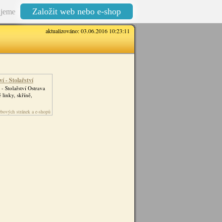
Založit web nebo e-shop
jeme
aktualizováno: 03.06.2016 10:23:11
í - Stolařství
 - Stolařství Ostrava
linky, skříně,
bových stránek a e-shopů