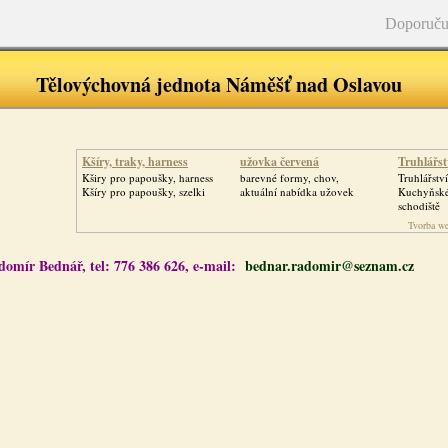
Doporuču
Tělovýchovná jednota Náměšť nad Oslavou
Kšíry, traky, harness
užovka červená
Truhlářstv
Kširy pro papoušky, harness
barevné formy, chov,
Truhlářství
Kšíry pro papoušky, szelki
aktuální nabídka užovek
Kuchyňské 
schodiště
Tvorba we
domír Bednář, tel: 776 386 626, e-mail:
bednar.radomir@seznam.cz