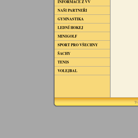
INFORMACE Z VV
NAŠI PARTNEŘI
GYMNASTIKA
LEDNÍ HOKEJ
MINIGOLF
SPORT PRO VŠECHNY
ŠACHY
TENIS
VOLEJBAL
Tv