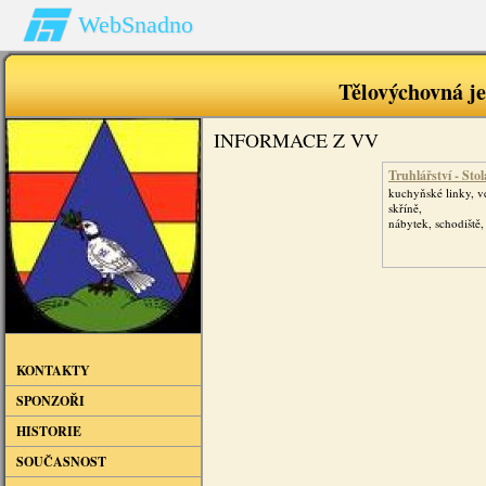
WebSnadno
Tělovýchovná j
INFORMACE Z VV
Truhlářství - Stol
kuchyňské linky, v
skříně,
nábytek, schodiště,
KONTAKTY
SPONZOŘI
HISTORIE
SOUČASNOST