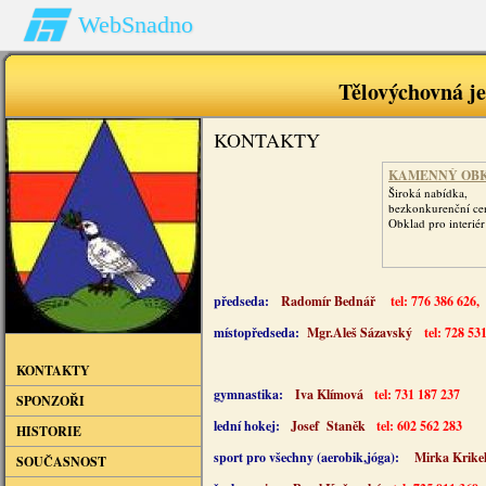
WebSnadno
Tělovýchovná j
KONTAKTY
KAMENNÝ OB
Široká nabídka,
bezkonkurenční ce
Obklad pro interiér 
předseda:
Radomír Bednář
tel: 776 386 626,
e
místopředseda:
Mgr.Aleš Sázavský
tel: 728 5
KONTAKTY
gymnastika:
Iva Klímová
tel: 731 187 237
SPONZOŘI
lední hokej:
Josef Staněk
tel: 602 562 283
HISTORIE
sport pro všechny (aerobik,jóga):
Mirka Krike
SOUČASNOST