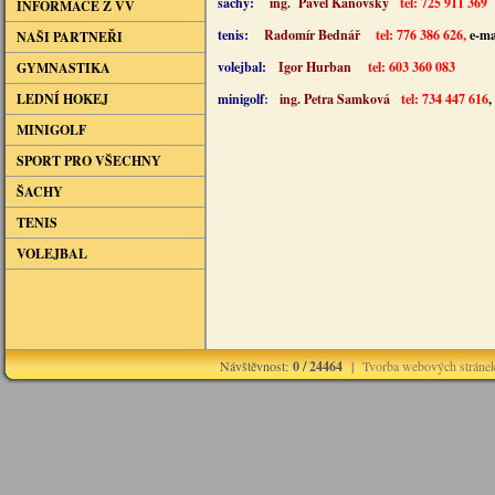
šachy:
ing. Pavel Kaňovský
tel: 725 911 369
INFORMACE Z VV
tenis:
Radomír Bednář
tel: 776 386 626,
e-ma
NAŠI PARTNEŘI
volejbal:
Igor Hurban
tel: 603 360 083
GYMNASTIKA
LEDNÍ HOKEJ
minigolf
:
ing. Petra Samková
tel: 734 447 616
,
MINIGOLF
SPORT PRO VŠECHNY
ŠACHY
TENIS
VOLEJBAL
Návštěvnost:
0 / 24464
|
Tvorba webových stráne